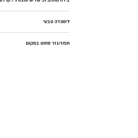
בירה מהחבית: שליש טובורג / קרלס
לימונדה טבעי
תפוז/גזר סחוט במקום