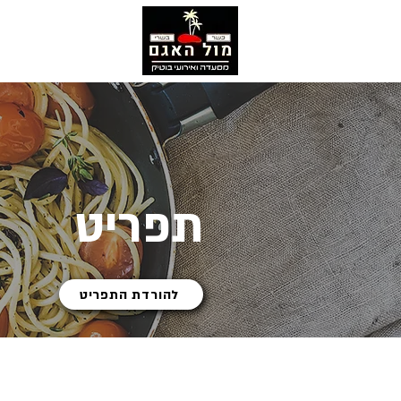
תפריט
להורדת התפריט