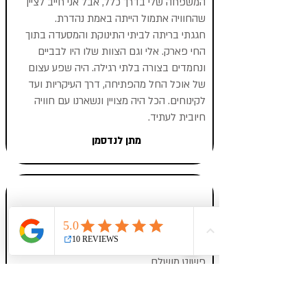
המשפחה שלי בדרך כלל, אבל אני חייב לציין
שהחוויה אתמול הייתה באמת נהדרת.
חגגתי בריתה לביתי התינוקת והמסעדה בתוך
החי פארק. אלי וגם הצוות שלו היו לבביים
ונחמדים בצורה בלתי רגילה. היה שפע עצום
של אוכל החל מהפתיחה, דרך העיקריות ועד
לקינוחים. הכל היה מצויין ונשארנו עם חוויה
חיובית לעתיד.
מתן לנדסמן
מומלץ בחום ובגדול!
עשינו במקום אירוע צהריים לכ 50 איש והיה
פשוט מושלם.
האוכל היה טעים מאוד, השולחנות היו מסודרים
ומקושטים ממש יפה ובטעם. כשהגענו כבר חיכו